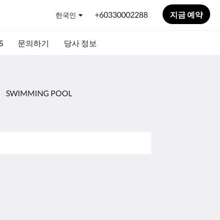
+60330002288
지금 예약
한국인
S
문의하기
당사 정보
SWIMMING POOL
소셜 미디어