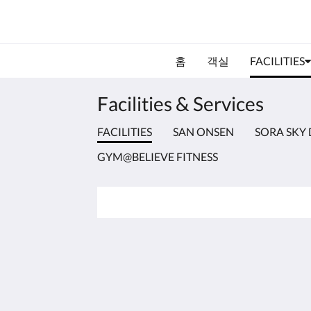
홈
객실
FACILITIES
Facilities & Services
FACILITIES
SAN ONSEN
SORA SKY 
GYM@BELIEVE FITNESS
KSL Esplanade Hotel
No 1 Persiaran Bestari 2 / KS09 Band
Bestari
Klang Selangor 41200