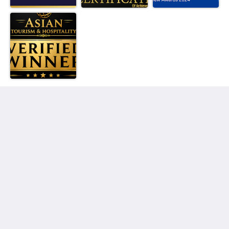
KSL Esplanade Hotel
No 1 Persiaran Bestari 2 / KS09 Bandar Bestari
Klang Selangor 41200
Malaysia
+60330002288
reservations@kslkl.my
社交媒体